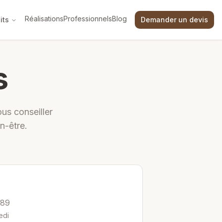
Réalisations
Professionnels
Blog
its
Demander un devis
s
us conseiller
n-être.
 89
edi