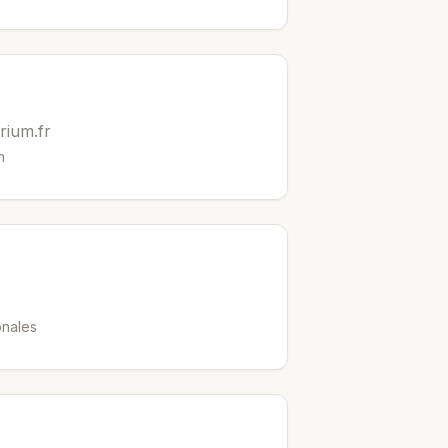
rium.fr
h
onales